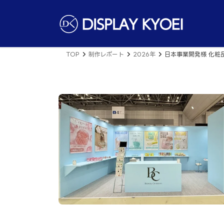
コ
ナ
ン
ビ
テ
ゲ
ン
ー
ツ
シ
へ
ョ
TOP
制作レポート
2026年
日本事業開発様 化粧品
ス
ン
キ
に
ッ
移
プ
動