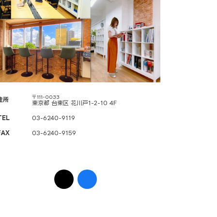
〒111-0033
住所
東京都 台東区 花川戸1-2-10 4F
TEL
03-6240-9119
FAX
03-6240-9159
ア
ア
イ
イ
コ
コ
ン
ン
リ
リ
ン
ン
ク
ク