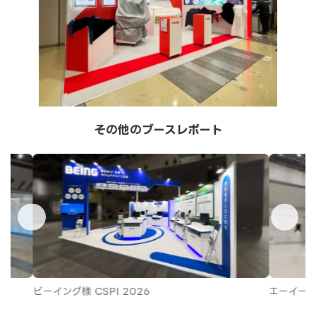
その他のブースレポート
ビーイング様 CSPI 2026
エーイーシー