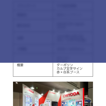
クライアント
千代田交易様
開催地
東京ビッグサイト
SEMICON Japan
展示会名
2025
2025年12月17日
会期
(水)～12月19日(金)
小間数
3000×6000mm
セミコン
3×6m
概要
ターポリン
カルプ文字サイン
赤×白系ブース