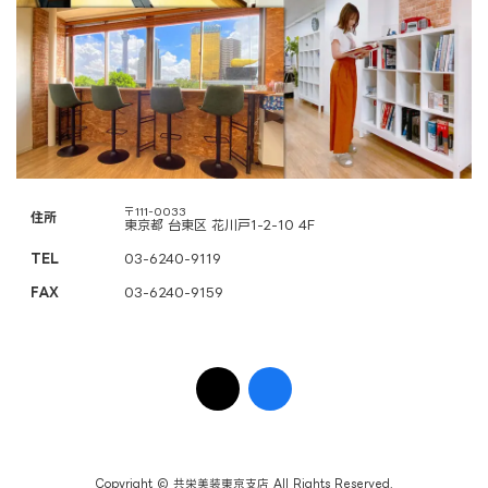
〒111-0033
住所
東京都 台東区 花川戸1-2-10 4F
TEL
03-6240-9119
FAX
03-6240-9159
ア
ア
イ
イ
コ
コ
ン
ン
リ
リ
ン
ン
ク
ク
Copyright © 共栄美装東京支店 All Rights Reserved.