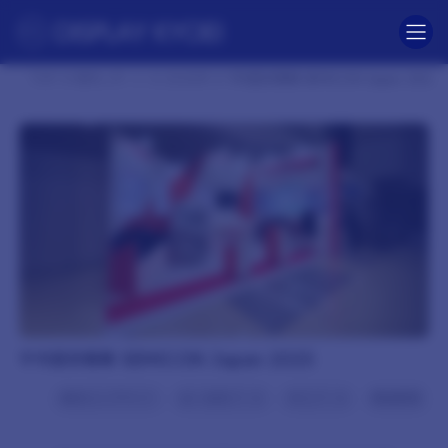
コ
ナ
ン
ビ
テ
ゲ
ン
ー
ツ
シ
TOP
制作レポート
2025年
千代田交易様 SEMICON Japan 2025
へ
ョ
ス
ン
キ
に
ッ
移
プ
動
千代田交易様 SEMICON Japan 2025
東京ビッグサイト
白×赤系ブース
木工ブース
間接照明