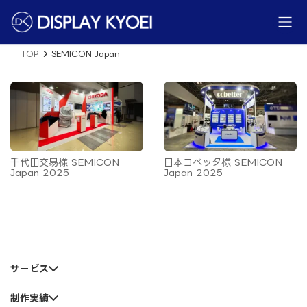
コ
ナ
ン
ビ
テ
ゲ
ン
ー
ツ
シ
TOP
SEMICON Japan
へ
ョ
ス
ン
キ
に
ッ
移
プ
動
千代田交易様 SEMICON
日本コベッタ様 SEMICON
Japan 2025
Japan 2025
サービス
制作実績