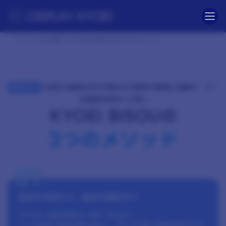
コ
ナ
ン
ビ
テ
ゲ
ン
ー
ツ
シ
TOP
会社概要
KYOEI BISOUの3つのメソッド
へ
ョ
ス
ン
キ
に
ッ
移
プ
動
を超える歴史の中で培われた数多の経験と知識で、ブー
創業50年
ス装飾を成功へと導く
KYOEI BISOUの
3つのメソッド
01
最初の対話から､ 最後の瞬間まで
すべては､ 出展企業様の “成功” のために｡
ブースは単なる展示空間ではなく､ ブランドの第一印象を決めるステ