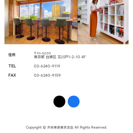
〒111-0033
住所
東京都 台東区 花川戸1-2-10 4F
TEL
03-6240-9119
FAX
03-6240-9159
ア
ア
イ
イ
コ
コ
ン
ン
リ
リ
ン
ン
ク
ク
Copyright © 共栄美装東京支店 All Rights Reserved.