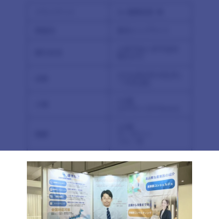
クライアント
Dr.健康経営 様
開催地
東京ビッグサイト
人材不足人手不足対
展示会名
策EXPO
2026年5月13日(水)
会期
～15日(金)
1小間
小間
(2970×2970mm)
1小間
概要
ターポリン
ブルー系