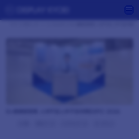
コ
ナ
ン
ビ
テ
ゲ
ン
ー
ツ
シ
TOP
制作レポート
2026年
Dr.健康経営様 人材不足人手不足対策EXP
へ
ョ
ス
ン
キ
に
ッ
移
プ
動
Dr.健康経営様 人材不足人手不足対策EXPO 2026
1小間
青系ブース
システムブース
ターポリン