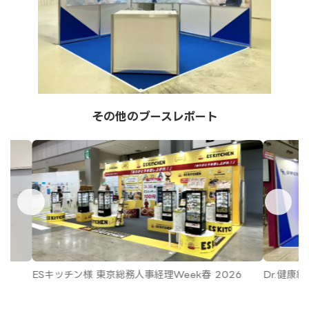
その他のブースレポート
ESキッチン様 東京総務人事経理Week春 2026
Dr.健康経