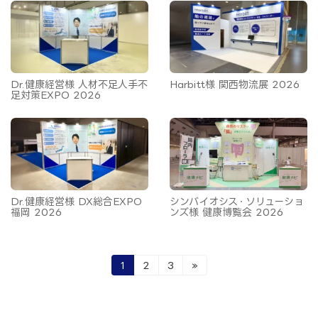
Dr.健康経営様 人材不足人手不
Harbitt様 関西物流展 2026
足対策EXPO 2026
Dr.健康経営様 DX総合EXPO
シンバイオシス・ソリューショ
福岡 2026
ンズ様 健康博覧会 2026
投
固
固
固
1
2
3
»
定
定
定
稿
ペ
ペ
ペ
ー
ー
ー
の
ジ
ジ
ジ