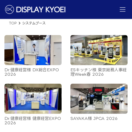
コ
ナ
ン
ビ
テ
ゲ
ン
ー
ツ
シ
TOP
システムブース
へ
ョ
ス
ン
キ
に
ッ
移
プ
動
Dr.健康経営様 DX総合EXPO
ESキッチン様 東京総務人事経
2026
理Week春 2026
Dr.健康経営様 健康経営EXPO
SAYAKA様 JPCA 2026
2026