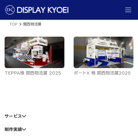
コ
ナ
ン
ビ
テ
ゲ
ン
ー
ツ
シ
TOP
関西物流展
へ
ョ
ス
ン
キ
に
ッ
移
プ
動
TEPPA様 関西物流展 2025
ポートX 様 関西物流展2025
サービス
制作実績