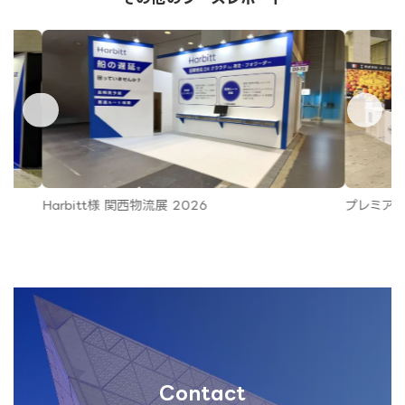
Harbitt様 関西物流展 2026
プレミアム
Contact