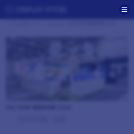
コ
ナ
ン
ビ
テ
ゲ
ン
ー
ツ
シ
TOP
制作レポート
2026年
PALTEK様 関西物流展 2026
へ
ョ
ス
ン
キ
に
ッ
移
プ
動
PALTEK様 関西物流展 2026
インテックス大阪
4小間