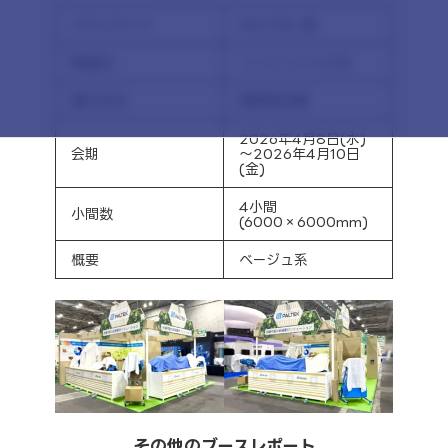
クライアント
PALTEK 様
開催地
インテックス大阪
展示会名
関西物流展
2026年4月8日(水)
会期
～2026年4月10日
(金)
4小間
小間数
(6000×6000mm)
概要
ベージュ系
その他のブースレポート