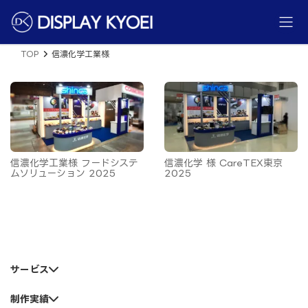
コ
ナ
ン
ビ
テ
ゲ
ン
ー
ツ
シ
TOP
信濃化学工業様
へ
ョ
ス
ン
キ
に
ッ
移
プ
動
信濃化学工業様 フードシステ
信濃化学 様 CareTEX東京
ムソリューション 2025
2025
サービス
制作実績