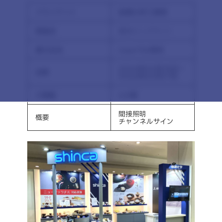
クライアント
信濃化学工業様
開催地
東京ビッグサイト
展示会名
CareTEX東京
2026年02月25日～
会期
2026年02月27日
小間数
2小間
間接照明
概要
チャンネルサイン