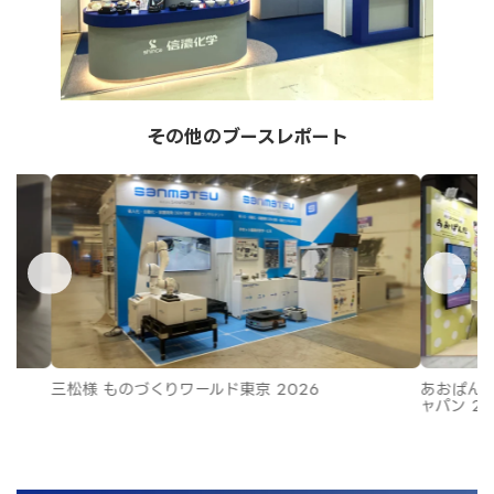
その他のブースレポート
三松様 ものづくりワールド東京 2026
あおぱんだ
ャパン 20