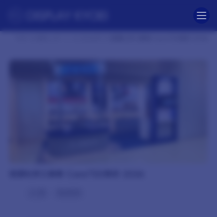
コ
ナ
ン
ビ
テ
ゲ
ン
ー
ツ
シ
TOP
制作レポート
2026年
信濃化学工業様 CareTEX東京 2026
へ
ョ
ス
ン
キ
に
ッ
移
プ
動
信濃化学工業様 CareTEX東京 2026
2小間
間接照明