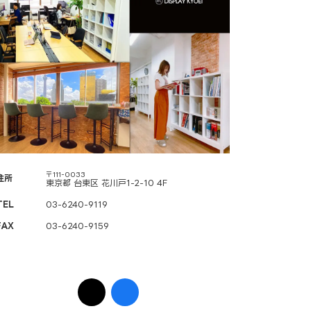
〒111-0033
住所
東京都 台東区 花川戸1-2-10 4F
TEL
03-6240-9119
FAX
03-6240-9159
ア
ア
イ
イ
コ
コ
ン
ン