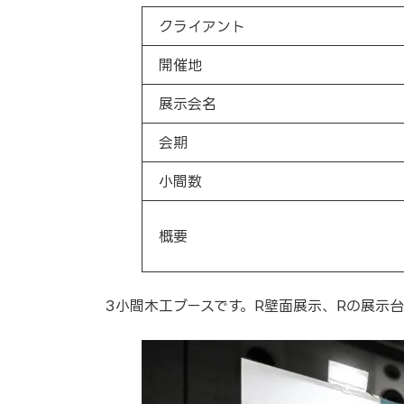
クライアント
開催地
展示会名
会期
小間数
概要
3小間木工ブースです。R壁面展示、Rの展示