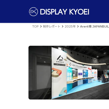
コ
ナ
ン
ビ
テ
ゲ
ン
ー
ツ
シ
へ
ョ
TOP
制作レポート
2025年
Arent様 JAPANBUI
ス
ン
キ
に
ッ
移
プ
動