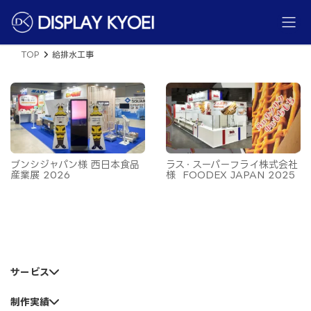
コ
ナ
ン
ビ
テ
ゲ
ン
ー
ツ
シ
TOP
給排水工事
へ
ョ
ス
ン
キ
に
ッ
移
プ
動
ブンシジャパン様 西日本食品
ラス・スーパーフライ株式会社
産業展 2026
様 FOODEX JAPAN 2025
サービス
制作実績