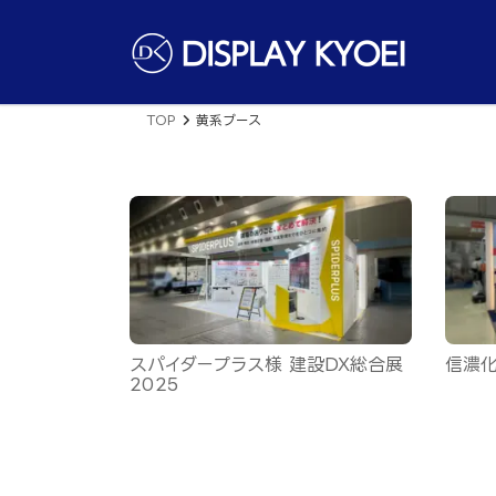
コ
ナ
ン
ビ
テ
ゲ
ン
ー
ツ
シ
へ
ョ
TOP
黄系ブース
ス
ン
キ
に
ッ
移
プ
動
スパイダープラス様 建設DX総合展
信濃化
2025