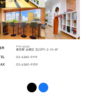
〒111-0033
住所
東京都 台東区 花川戸1-2-10 4F
TEL
03-6240-9119
FAX
03-6240-9159
ア
ア
イ
イ
コ
コ
ン
ン
リ
リ
ン
ン
ク
ク