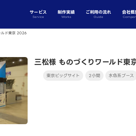
サービス
制作実績
ご利用の流れ
会社概
Service
Works
Guide
Compa
ルド東京 2026
三松様 ものづくりワールド東京 
東京ビッグサイト
2小間
水色系ブース