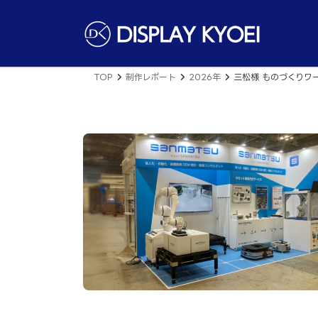
コ
ナ
ン
ビ
テ
ゲ
ン
ー
ツ
シ
へ
ョ
TOP
制作レポート
2026年
三松様 ものづくりワー
ス
ン
キ
に
ッ
移
プ
動