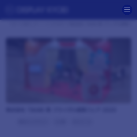
コ
ナ
ン
ビ
テ
ゲ
ン
ー
ツ
シ
TOP
制作レポート
2025年
株式会社 TAIAN 様 ブライダル産業フェア
へ
ョ
ス
ン
キ
に
ッ
移
プ
動
株式会社 TAIAN 様 ブライダル産業フェア 2025
東京ビッグサイト
4小間
木工ブース