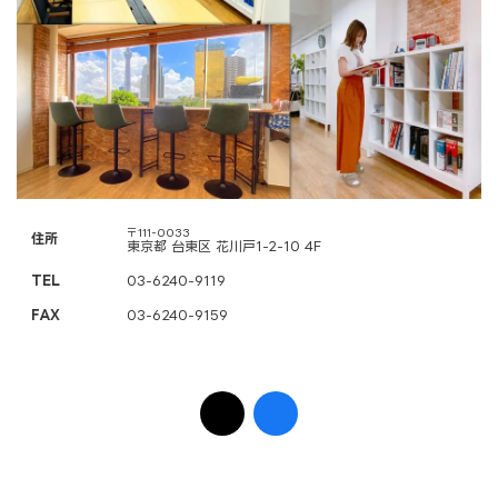
〒111-0033
住所
東京都 台東区 花川戸1-2-10 4F
TEL
03-6240-9119
FAX
03-6240-9159
ア
ア
イ
イ
コ
コ
ン
ン
リ
リ
ン
ン
ク
ク