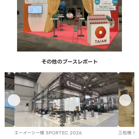
その他のブースレポート
エーイーシー様 SPORTEC 2026
三松様 も